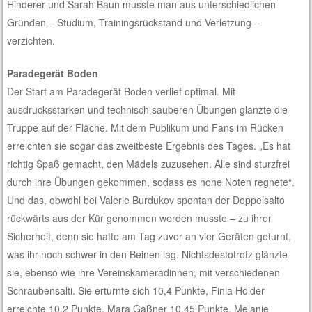
Hinderer und Sarah Baun musste man aus unterschiedlichen
Gründen – Studium, Trainingsrückstand und Verletzung –
verzichten.
Paradegerät Boden
Der Start am Paradegerät Boden verlief optimal. Mit
ausdrucksstarken und technisch sauberen Übungen glänzte die
Truppe auf der Fläche. Mit dem Publikum und Fans im Rücken
erreichten sie sogar das zweitbeste Ergebnis des Tages. „Es hat
richtig Spaß gemacht, den Mädels zuzusehen. Alle sind sturzfrei
durch ihre Übungen gekommen, sodass es hohe Noten regnete“.
Und das, obwohl bei Valerie Burdukov spontan der Doppelsalto
rückwärts aus der Kür genommen werden musste – zu ihrer
Sicherheit, denn sie hatte am Tag zuvor an vier Geräten geturnt,
was ihr noch schwer in den Beinen lag. Nichtsdestotrotz glänzte
sie, ebenso wie ihre Vereinskameradinnen, mit verschiedenen
Schraubensalti. Sie erturnte sich 10,4 Punkte, Finia Holder
erreichte 10,2 Punkte, Mara Gaßner 10,45 Punkte, Melanie