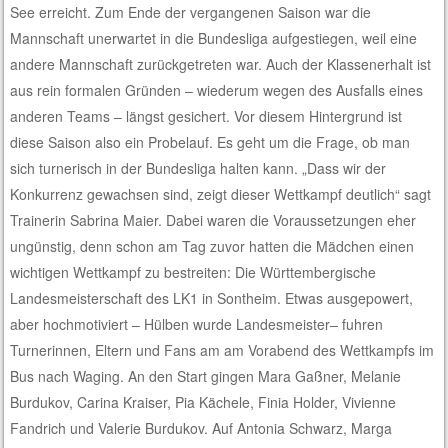
See erreicht. Zum Ende der vergangenen Saison war die
Mannschaft unerwartet in die Bundesliga aufgestiegen, weil eine
andere Mannschaft zurückgetreten war. Auch der Klassenerhalt ist
aus rein formalen Gründen – wiederum wegen des Ausfalls eines
anderen Teams – längst gesichert. Vor diesem Hintergrund ist
diese Saison also ein Probelauf. Es geht um die Frage, ob man
sich turnerisch in der Bundesliga halten kann. „Dass wir der
Konkurrenz gewachsen sind, zeigt dieser Wettkampf deutlich“ sagt
Trainerin Sabrina Maier. Dabei waren die Voraussetzungen eher
ungünstig, denn schon am Tag zuvor hatten die Mädchen einen
wichtigen Wettkampf zu bestreiten: Die Württembergische
Landesmeisterschaft des LK1 in Sontheim. Etwas ausgepowert,
aber hochmotiviert – Hülben wurde Landesmeister– fuhren
Turnerinnen, Eltern und Fans am am Vorabend des Wettkampfs im
Bus nach Waging. An den Start gingen Mara Gaßner, Melanie
Burdukov, Carina Kraiser, Pia Kächele, Finia Holder, Vivienne
Fandrich und Valerie Burdukov. Auf Antonia Schwarz, Marga