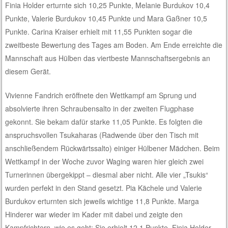
Finia Holder erturnte sich 10,25 Punkte, Melanie Burdukov 10,4
Punkte, Valerie Burdukov 10,45 Punkte und Mara Gaßner 10,5
Punkte. Carina Kraiser erhielt mit 11,55 Punkten sogar die
zweitbeste Bewertung des Tages am Boden. Am Ende erreichte die
Mannschaft aus Hülben das viertbeste Mannschaftsergebnis an
diesem Gerät.
Vivienne Fandrich eröffnete den Wettkampf am Sprung und
absolvierte ihren Schraubensalto in der zweiten Flugphase
gekonnt. Sie bekam dafür starke 11,05 Punkte. Es folgten die
anspruchsvollen Tsukaharas (Radwende über den Tisch mit
anschließendem Rückwärtssalto) einiger Hülbener Mädchen. Beim
Wettkampf in der Woche zuvor Waging waren hier gleich zwei
Turnerinnen übergekippt – diesmal aber nicht. Alle vier „Tsukis“
wurden perfekt in den Stand gesetzt. Pia Kächele und Valerie
Burdukov erturnten sich jeweils wichtige 11,8 Punkte. Marga
Hinderer war wieder im Kader mit dabei und zeigte den
Kampfrichtern, wie es geht: Sie erhielt 12,1 Punkte. Finia Holder