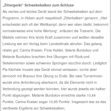
„Zittergerät“ Schwebebalken zum Schluss
Als viertes und letztes Gerät stand der Schwebebalken auf dem
Programm, in Hüben auch respektvoll „Zitterbalken“ genannt. „Hier
entscheidet sich oft der Wettkampf, denn wer oben bleibt, bekommt
normalerweise eine hohe Wertung“, erläutert die Trainerin. Die
Mädels nahmen ihre letzte Kraft zusammen und wollten dieselbe
Leistung wie am Vortag beim Landesfinale abrufen. Das gelang
relativ gut: Carina Kraiser, Finia Holder, Valerie Burdukov und
Melanie Burdukov brachten ihre Übungen mit Rück-und
Seitelementen sowie schweren Sprüngen sturzfrei durch. Lediglich
Pia Kächele musste das Gerät einmal verlassen, turnte aber
dennoch mit Bravour ihre Übung zu Ende. Bei zwei Turnerinnen
wurde eine Anforderung aberkannt, da die Elemente nicht in
Verbindung gezeigt werden konnten, hier wurde jeweils ein halber
Punkt abgezogen. Melanie Burdukov erreichte starke 10,44
Punkte, Carina Kraiser sogar 10,95 Punkte. Insgesamt war es das
viertbeste Ergebnis am Schwebebalken.