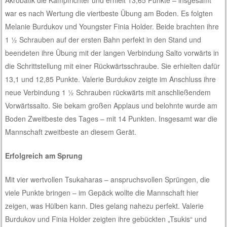
Akrobatik die Kampfrichter und erhielt 13,65 Punkte – insgesamt
war es nach Wertung die viertbeste Übung am Boden. Es folgten
Melanie Burdukov und Youngster Finia Holder. Beide brachten ihre
1 ½ Schrauben auf der ersten Bahn perfekt in den Stand und
beendeten ihre Übung mit der langen Verbindung Salto vorwärts in
die Schrittstellung mit einer Rückwärtsschraube. Sie erhielten dafür
13,1 und 12,85 Punkte. Valerie Burdukov zeigte im Anschluss ihre
neue Verbindung 1 ½ Schrauben rückwärts mit anschließendem
Vorwärtssalto. Sie bekam großen Applaus und belohnte wurde am
Boden Zweitbeste des Tages – mit 14 Punkten. Insgesamt war die
Mannschaft zweitbeste an diesem Gerät.
Erfolgreich am Sprung
Mit vier wertvollen Tsukaharas – anspruchsvollen Sprüngen, die
viele Punkte bringen – im Gepäck wollte die Mannschaft hier
zeigen, was Hülben kann. Dies gelang nahezu perfekt. Valerie
Burdukov und Finia Holder zeigten ihre gebückten „Tsukis“ und