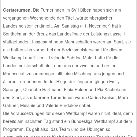
Geräteturnen.
Die Turnerinnen im SV Hülben haben sich am
vergangenen Wochenende den Titel „württembergischer
Landesmeister“ erkämpft. Am Samstag (11. November) hat in
Sontheim an der Brenz das Landesfinale der Leistungsklasse 1
stattgefunden. Insgesamt neun Mannschaften waren am Start, sie
alle hatten sich vorher bei der Bezirksmeisterschaft für diesen
Wettkampf qualifiziert. Trainerin Sabrina Maier hatte für die
Landesmeisterschaft ein Team aus der zweiten und ersten
Mannschaft zusammengestellt, eine Mischung aus jungen und
älteren Turnerinnen. In der Riege der jüngeren gingen Emily
Sprenger, Charlotte Hartmann, Finia Holder und Pia Kächele an
den Start, als erfahrene Turnerinnen waren Carina Kraiser, Mara
Gaßner, Melanie und Valerie Burdukov dabei.
Die Voraussetzungen für diesen Wettkampf waren nicht ideal, denn
bereits am nächsten Tag stand ein Bundesliga-Wettkampf auf dem
Programm. Es galt also, das Team und die Übungen so
auszuwählen, dass noch Kraft für den nächsten Tag übrigbleibt. Da