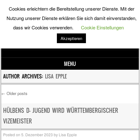
Cookies erleichtern die Bereitstellung unserer Dienste. Mit der
Förderverein Leistungsturnen
Nutzung unserer Dienste erklären Sie sich damit einverstanden,
dass wir Cookies verwenden.
Cookie Einstellungen
Hülben e.V.
Akzeptieren
Förderverein Leistungsturnen Hülben e.V.
MENU
Skip to content
AUTHOR ARCHIVES:
LISA EPPLE
←
Older posts
Post navigation
HÜLBENS D- JUGEND WIRD WÜRTTEMBERGISCHER
VIZEMEISTER
Posted on
5. Dezember 2023
by
Lisa Epple