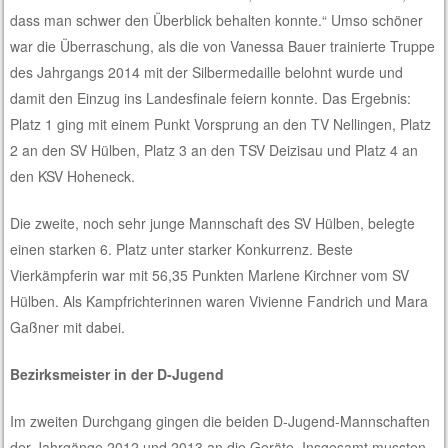
dass man schwer den Überblick behalten konnte.“ Umso schöner
war die Überraschung, als die von Vanessa Bauer trainierte Truppe
des Jahrgangs 2014 mit der Silbermedaille belohnt wurde und
damit den Einzug ins Landesfinale feiern konnte. Das Ergebnis:
Platz 1 ging mit einem Punkt Vorsprung an den TV Nellingen, Platz
2 an den SV Hülben, Platz 3 an den TSV Deizisau und Platz 4 an
den KSV Hoheneck.
Die zweite, noch sehr junge Mannschaft des SV Hülben, belegte
einen starken 6. Platz unter starker Konkurrenz. Beste
Vierkämpferin war mit 56,35 Punkten Marlene Kirchner vom SV
Hülben. Als Kampfrichterinnen waren Vivienne Fandrich und Mara
Gaßner mit dabei.
Bezirksmeister in der D-Jugend
Im zweiten Durchgang gingen die beiden D-Jugend-Mannschaften
der Jahrgänge 2012 und 2013 an die Geräte. Insgesamt mussten