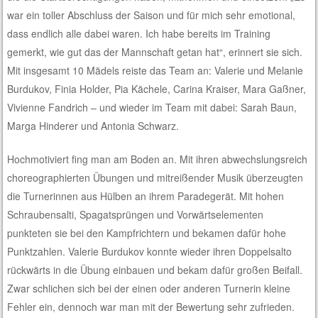
war ein toller Abschluss der Saison und für mich sehr emotional,
dass endlich alle dabei waren. Ich habe bereits im Training
gemerkt, wie gut das der Mannschaft getan hat“, erinnert sie sich.
Mit insgesamt 10 Mädels reiste das Team an: Valerie und Melanie
Burdukov, Finia Holder, Pia Kächele, Carina Kraiser, Mara Gaßner,
Vivienne Fandrich – und wieder im Team mit dabei: Sarah Baun,
Marga Hinderer und Antonia Schwarz.
Hochmotiviert fing man am Boden an. Mit ihren abwechslungsreich
choreographierten Übungen und mitreißender Musik überzeugten
die Turnerinnen aus Hülben an ihrem Paradegerät. Mit hohen
Schraubensalti, Spagatsprüngen und Vorwärtselementen
punkteten sie bei den Kampfrichtern und bekamen dafür hohe
Punktzahlen. Valerie Burdukov konnte wieder ihren Doppelsalto
rückwärts in die Übung einbauen und bekam dafür großen Beifall.
Zwar schlichen sich bei der einen oder anderen Turnerin kleine
Fehler ein, dennoch war man mit der Bewertung sehr zufrieden.