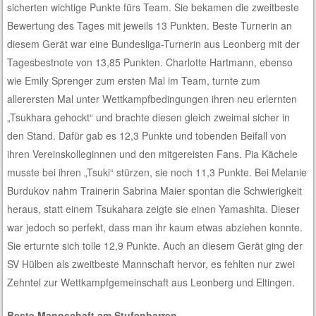
sicherten wichtige Punkte fürs Team. Sie bekamen die zweitbeste
Bewertung des Tages mit jeweils 13 Punkten. Beste Turnerin an
diesem Gerät war eine Bundesliga-Turnerin aus Leonberg mit der
Tagesbestnote von 13,85 Punkten. Charlotte Hartmann, ebenso
wie Emily Sprenger zum ersten Mal im Team, turnte zum
allerersten Mal unter Wettkampfbedingungen ihren neu erlernten
„Tsukhara gehockt“ und brachte diesen gleich zweimal sicher in
den Stand. Dafür gab es 12,3 Punkte und tobenden Beifall von
ihren Vereinskolleginnen und den mitgereisten Fans. Pia Kächele
musste bei ihren „Tsuki“ stürzen, sie noch 11,3 Punkte. Bei Melanie
Burdukov nahm Trainerin Sabrina Maier spontan die Schwierigkeit
heraus, statt einem Tsukahara zeigte sie einen Yamashita. Dieser
war jedoch so perfekt, dass man ihr kaum etwas abziehen konnte.
Sie erturnte sich tolle 12,9 Punkte. Auch an diesem Gerät ging der
SV Hülben als zweitbeste Mannschaft hervor, es fehlten nur zwei
Zehntel zur Wettkampfgemeinschaft aus Leonberg und Eltingen.
Beste Mannschaft am Stufenbarren