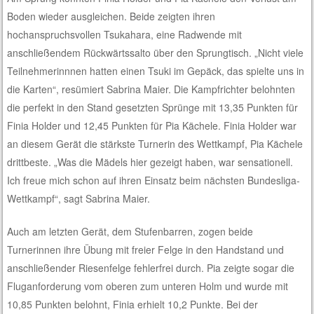
Boden wieder ausgleichen. Beide zeigten ihren
hochanspruchsvollen Tsukahara, eine Radwende mit
anschließendem Rückwärtssalto über den Sprungtisch. „Nicht viele
Teilnehmerinnnen hatten einen Tsuki im Gepäck, das spielte uns in
die Karten“, resümiert Sabrina Maier. Die Kampfrichter belohnten
die perfekt in den Stand gesetzten Sprünge mit 13,35 Punkten für
Finia Holder und 12,45 Punkten für Pia Kächele. Finia Holder war
an diesem Gerät die stärkste Turnerin des Wettkampf, Pia Kächele
drittbeste. „Was die Mädels hier gezeigt haben, war sensationell.
Ich freue mich schon auf ihren Einsatz beim nächsten Bundesliga-
Wettkampf“, sagt Sabrina Maier.
Auch am letzten Gerät, dem Stufenbarren, zogen beide
Turnerinnen ihre Übung mit freier Felge in den Handstand und
anschließender Riesenfelge fehlerfrei durch. Pia zeigte sogar die
Fluganforderung vom oberen zum unteren Holm und wurde mit
10,85 Punkten belohnt, Finia erhielt 10,2 Punkte. Bei der