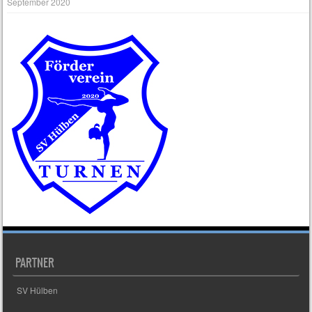
September 2020
PARTNER
SV Hülben