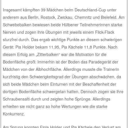
Insgesamt kämpften 39 Mädchen beim Deutschland-Cup unter
anderem aus Berlin, Rostock, Zwickau, Chemnitz und Bielefeld. Am
Schwebebalken bewiesen beide Hülbener Teilnehmerinnen starke
Nerven und zogen ihre Übungen mit jeweils einem Flick-Flack
sturzfrei durch. Das ergab wichtige Punkte an diesem schwierigen
Gerät: Pia Holder bekam 11,95, Pia Kächele 11,8 Punkte. Nach
diesem Erfolg am „Zitterbalken“ war die Motivation für die
Bodenfläche groß: Immerhin ist der Boden das Paradegerät der
Mädchen von der Albhochfläche. Allerdings musste die Trainerin
kurzfristig den Schwierigkeitsgrad der Übungen abschwächen, da
sich beide Mädchen beim Einturnen mit der Beschaffenheit der
dortigen Bodenfläche schwergetan hatten. Dennoch zogen sie ihre
Schraubensalti durch und zeigten hohe Sprünge. Allerdings
erhielten sie nicht ganz so hohe Wertungen wie die starke
Konkurrenz.
Am Sprung konnten Finia Holder und Pia Kächele den Verlust am