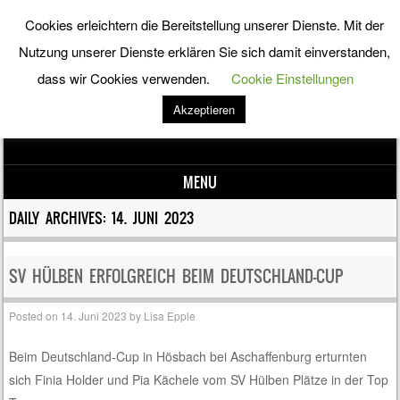
Cookies erleichtern die Bereitstellung unserer Dienste. Mit der
Förderverein Leistungsturnen
Nutzung unserer Dienste erklären Sie sich damit einverstanden,
dass wir Cookies verwenden.
Cookie Einstellungen
Hülben e.V.
Akzeptieren
Förderverein Leistungsturnen Hülben e.V.
MENU
Skip to content
DAILY ARCHIVES:
14. JUNI 2023
SV HÜLBEN ERFOLGREICH BEIM DEUTSCHLAND-CUP
Posted on
14. Juni 2023
by
Lisa Epple
Beim Deutschland-Cup in Hösbach bei Aschaffenburg erturnten
sich Finia Holder und Pia Kächele vom SV Hülben Plätze in der Top